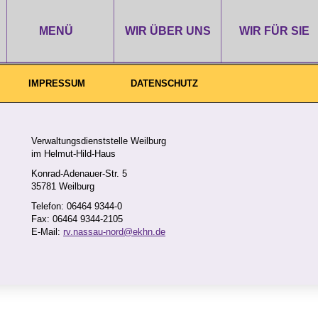
MENÜ
WIR ÜBER UNS
WIR FÜR SIE
IMPRESSUM
DATENSCHUTZ
Verwaltungsdienststelle Weilburg
im Helmut-Hild-Haus
Konrad-Adenauer-Str. 5
35781 Weilburg
loading..
Telefon: 06464 9344-0
Fax: 06464 9344-2105
E-Mail:
rv.nassau-nord@ekhn.de
technische Baubetreuung und Nebenkostenabrechnungen
ungsdienststelle Steffenberg