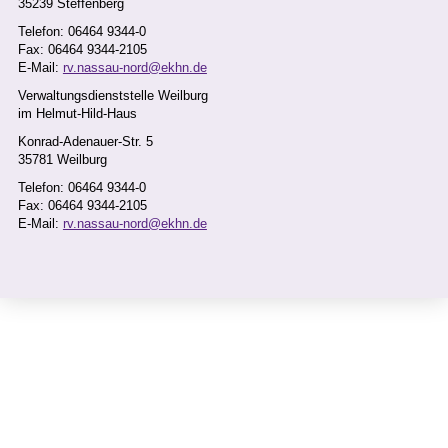
35239 Steffenberg
ALEXANDR
Telefon: 06464 9344-0
A KOCH
Fax: 06464 9344-2105
E-Mail:
rv.nassau-nord@ekhn.de
Verwaltungsdienststelle Weilburg
Beitragsver
im Helmut-Hild-Haus
waltung
Konrad-Adenauer-Str. 5
35781 Weilburg
Telefon: 06464 9344-0
Fax: 06464 9344-2105
E-Mail:
rv.nassau-nord@ekhn.de
Beitragsverwaltung
Kindertagesstätten
Telefon: 06464 9344-157
Fax: 06464 9344-2157
E-Mail:
alexandra.koch@ekhn.de
erreichbar: Mo. – Fr. vormittags
WIR ÜBER UNS