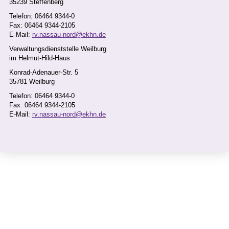
35239 Steffenberg
VERA WEIM
Telefon: 06464 9344-0
AR
Fax: 06464 9344-2105
E-Mail:
rv.nassau-nord@ekhn.de
Verwaltungsdienststelle Weilburg
Baufinanzie
im Helmut-Hild-Haus
rung
Konrad-Adenauer-Str. 5
35781 Weilburg
Telefon: 06464 9344-0
Fax: 06464 9344-2105
E-Mail:
rv.nassau-nord@ekhn.de
Baufinanzierung
Verwaltungsdienststelle Weilburg
Telefon: 06464 9344-110
Fax: 06464 9344-2110
E-Mail:
vera.weimar@ekhn.de
erreichbar: Mo.-Fr. ganztags
WIR ÜBER UNS