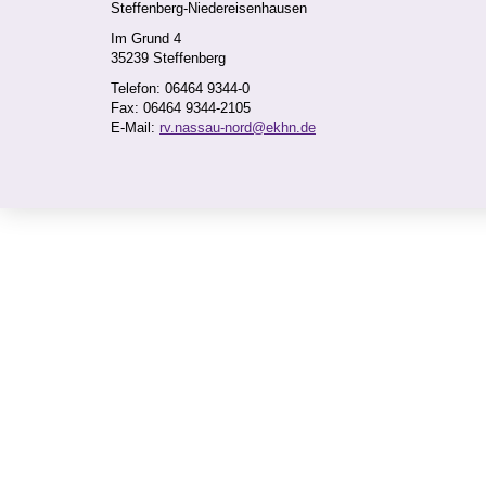
Steffenberg-Niedereisenhausen
Verwaltungsdienststelle Steffenberg
Im Grund 4
Telefon: 06464 9344-162
35239 Steffenberg
Fax: 06464 9344-2162
Telefon: 06464 9344-0
E-Mail:
achim.hinterlang@ekhn.de
Fax: 06464 9344-2105
E-Mail:
rv.nassau-nord@ekhn.de
erreichbar: Mo.-Fr. ganztags
Katja Hoffmann
EDV-Koordination
Verwaltungsdienststelle Weilburg
Telefon: 06464 9344-127
Fax: 06464 9344-2127
E-Mail:
katja.hoffmann@ekhn.de
erreichbar: Mo. ganztags, Di.-Fr. vormittags