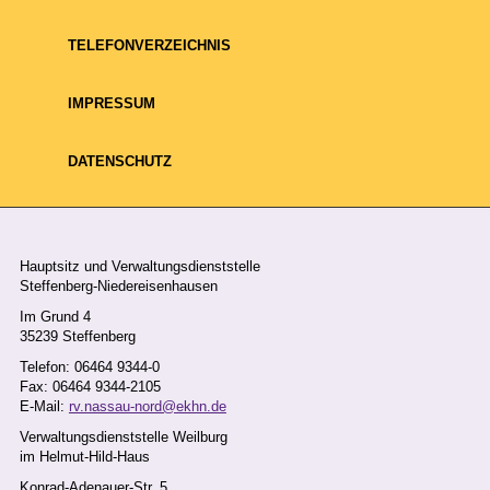
Ina Kohlberger
TELEFONVERZEICHNIS
Leitungsassistenz
Telefon: 06464 9344-104
IMPRESSUM
Fax: 06464 9344-2104
E-Mail:
ina.kohlberger@ekhn.de
DATENSCHUTZ
erreichbar: Mo.-Fr. vormittags
Hauptsitz und Verwaltungsdienststelle
Steffenberg-Niedereisenhausen
WIR FÜR SIE
Im Grund 4
35239 Steffenberg
Erfahren Sie mehr über
Telefon: 06464 9344-0
unser Team und Ihre
Fax: 06464 9344-2105
E-Mail:
rv.nassau-nord@ekhn.de
Ansprechpartner in den
einzelnen Abteilungen:
Verwaltungsdienststelle Weilburg
im Helmut-Hild-Haus
Leitung
Konrad-Adenauer-Str. 5